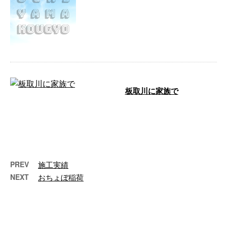
今日も引き続き棚足場の解体をお
こないました。休業要請もありこ
れから先不安ですが、ウイルスに
負けず一丸 …
板取川に家族で
先日お弁当を持って家族でお出か
けしてきました。 久しぶりのお
出かけだったので子供達もです
が、親の僕ら …
PREV
施工実績
NEXT
おちょぼ稲荷