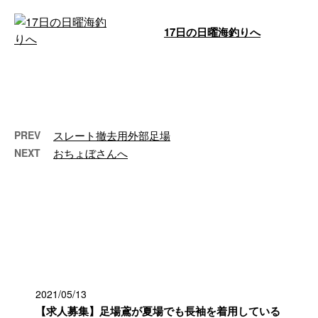
17日の日曜海釣りへ
同業の先輩たちに連れられ福井の
鷹巣まで釣りに行ってきました。
天気はあいにくの雨でしたが鯛が
何匹も連れ …
PREV
スレート撤去用外部足場
NEXT
おちょぼさんへ
最近の投稿
2021/05/13
【求人募集】足場鳶が夏場でも長袖を着用している