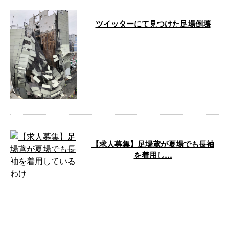
ツイッターにて見つけた足場倒壊
かなり仕様としてはしっかりして
おり壁繋ぎも確認できるので足場
の不備というよりは、解体手順に
よる事故に …
【求人募集】足場鳶が夏場でも長袖
を着用し…
こんにちは！愛知県一宮市の内山
興業です。 弊社は愛知県・岐阜
県・三重県の東海3県を活動エリ
アとする足 …